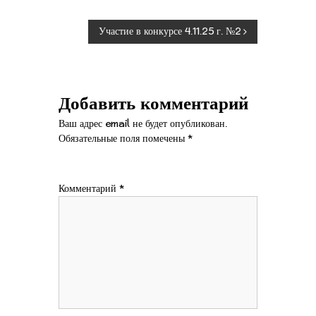
Н
Участие в конкурсе 4.11.
25 г.
№2
а
в
Добавить комментарий
и
Ваш адрес email не будет опубликован.
Обязательные поля помечены
*
г
а
Комментарий
*
ц
и
я