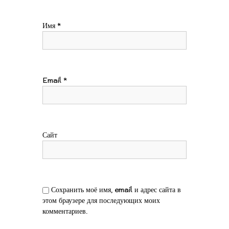
п
о
Имя
*
з
а
Email
*
п
и
Сайт
с
я
м
Сохранить моё имя, email и адрес сайта в
этом браузере для последующих моих
комментариев.