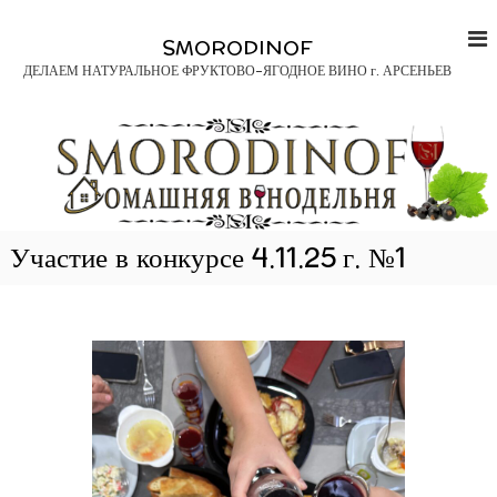
П
е
SMORODINOF
р
ДЕЛАЕМ НАТУРАЛЬНОЕ ФРУКТОВО-ЯГОДНОЕ ВИНО г. АРСЕНЬЕВ
е
й
т
и
к
с
о
д
Участие в конкурсе 4.11.
25 г.
№1
е
р
ж
и
м
о
м
у