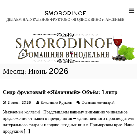
П
е
SMORODINOF
р
ДЕЛАЕМ НАТУРАЛЬНОЕ ФРУКТОВО-ЯГОДНОЕ ВИНО г. АРСЕНЬЕВ
е
й
т
и
к
с
о
д
Месяц:
Июнь 2026
е
р
ж
Сидр фруктовый «Яблочный» Объём: 1 литр
и
м
к
2. июня. 2026
Константин Круглов
Оставить коментарий
о
С
м
Уважаемые коллеги! Представляем вашему вниманию уникальное
и
у
предложение от нашего предприятия — единственного производителя
д
р
натурального сидра и плодово-ягодных вин в Приморском крае. Наша
ф
продукция […]
р