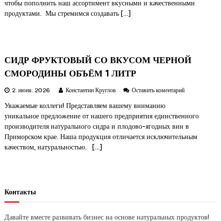
чтобы пополнить наш ассортимент вкусными и качественными
и
л
с
с
продуктами. Мы стремимся создавать […]
и
е
о
т
н
к
р
ь
п
е
р
в
о
СИДР ФРУКТОВЫЙ СО ВКУСОМ ЧЕРНОЙ
с
д
к
СМОРОДИНЫ ОБЪЁМ 1 ЛИТР
у
и
к
й
к
2. июня. 2026
Константин Круглов
Оставить коментарий
ц
с
С
и
Уважаемые коллеги! Представляем вашему вниманию
о
И
и
уникальное предложение от нашего предприятия единственного
в
Д
к
к
Р
производителя натурального сидра и плодово-ягодных вин в
о
у
Ф
Приморском крае. Наша продукция отличается исключительным
м
с
Р
п
качеством, натуральностью. […]
о
У
а
м
К
н
ч
Т
и
е
О
и
р
В
Контакты
н
Ы
«
о
Й
С
й
С
Давайте вместе развивать бизнес на основе натуральных продуктов!
м